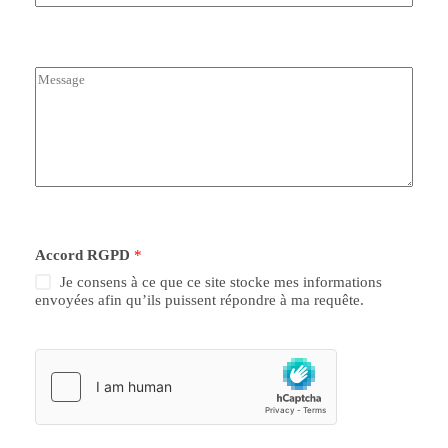
a
i
l
*
M
e
s
s
a
g
e
*
Accord RGPD
*
Je consens à ce que ce site stocke mes informations
envoyées afin qu’ils puissent répondre à ma requête.