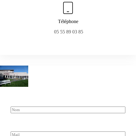
Téléphone
05 55 89 03 85
N
o
m
*
M