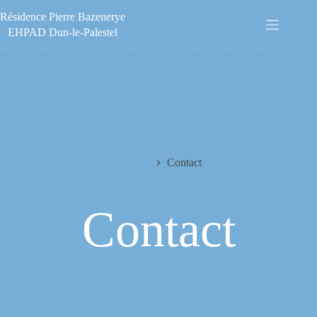
Passer
Résidence Pierre Bazenerye
au
contenu
EHPAD Dun-le-Palestel
Accueil
Contact
Contact